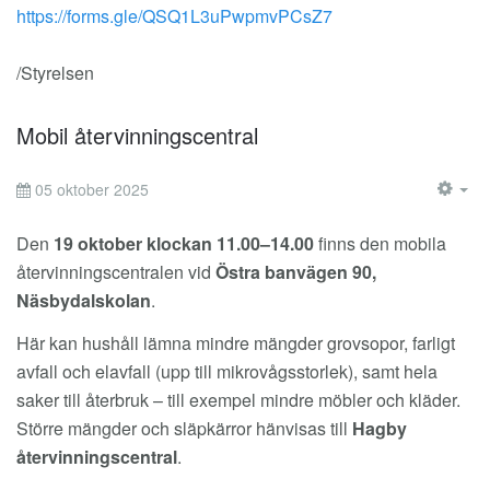
https://forms.gle/QSQ1L3uPwpmvPCsZ7
/Styrelsen
Mobil återvinningscentral
05 oktober 2025
EM
Den
19 oktober klockan 11.00–14.00
finns den mobila
återvinningscentralen vid
Östra banvägen 90,
Näsbydalskolan
.
Här kan hushåll lämna mindre mängder grovsopor, farligt
avfall och elavfall (upp till mikrovågsstorlek), samt hela
saker till återbruk – till exempel mindre möbler och kläder.
Större mängder och släpkärror hänvisas till
Hagby
återvinningscentral
.