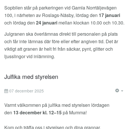
Sopbilen står på parkeringen vid Gamla Norrtäljevägen
100, i närheten av Roslags-Näsby, lördag den
17 januari
och lördag den
24 januari
mellan klockan 10.00 och 10.30.
Julgranen ska överlämnas direkt till personalen på plats
och får inte lämnas där före eller efter angiven tid. Det är
viktigt att granen är helt fri från säckar, pynt, glitter och
ljusslingor vid inlämning.
Julfika med styrelsen
07 december 2025
EM
Varmt välkommen på julfika med styrelsen lördagen
den
13 december kl. 12–15
på Mumma!
Kom och träffa oss i styrelsen och dina grannar.