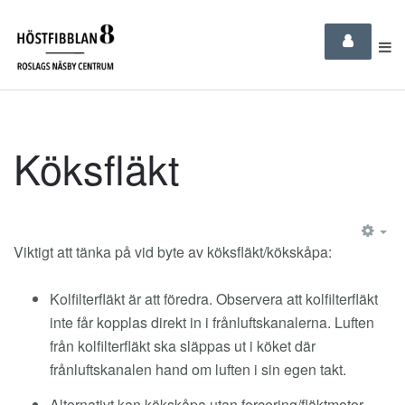
Köksfläkt
EM
Viktigt att tänka på vid byte av köksfläkt/kökskåpa:
Kolfilterfläkt är att föredra. Observera att kolfilterfläkt
inte får kopplas direkt in i frånluftskanalerna. Luften
från kolfilterfläkt ska släppas ut i köket där
frånluftskanalen hand om luften i sin egen takt.
Alternativt kan kökskåpa utan forcering/fläktmotor