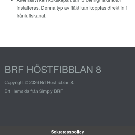
installeras. Denna typ av fläkt kan kopplas direkt in i
frånluftskanal.
BRF HÖSTFIBBLAN 8
Copyright © 2026 Brf Höstfibblan 8.
Brf Hemsida
från Simply BRF
Sekretesspolicy