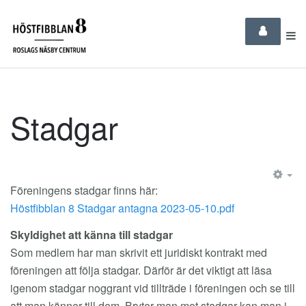
Stadgar
EM
Föreningens stadgar finns här:
Höstfibblan 8 Stadgar antagna 2023-05-10.pdf
Skyldighet att känna till stadgar
Som medlem har man skrivit ett juridiskt kontrakt med
föreningen att följa stadgar. Därför är det viktigt att läsa
igenom stadgar noggrant vid tillträde i föreningen och se till
att man känner till dem. Bryter man mot stadgar kan man i