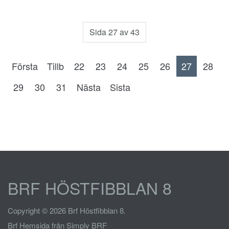
Sida 27 av 43
Första
Tillb
22
23
24
25
26
27
28
29
30
31
Nästa
Sista
BRF HÖSTFIBBLAN 8
Copyright © 2026 Brf Höstfibblan 8.
Brf Hemsida
från Simply BRF