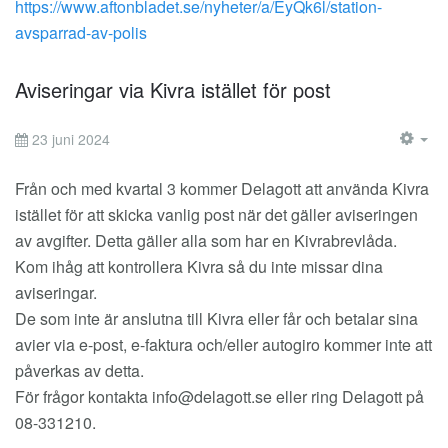
https://www.aftonbladet.se/nyheter/a/EyQk6l/station-
avsparrad-av-polis
Aviseringar via Kivra istället för post
23 juni 2024
EM
Från och med kvartal 3 kommer Delagott att använda Kivra
istället för att skicka vanlig post när det gäller aviseringen
av avgifter. Detta gäller alla som har en Kivrabrevlåda.
Kom ihåg att kontrollera Kivra så du inte missar dina
aviseringar.
De som inte är anslutna till Kivra eller får och betalar sina
avier via e-post, e-faktura och/eller autogiro kommer inte att
påverkas av detta.
För frågor kontakta
info@delagott.se
eller ring Delagott på
08-331210.