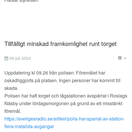
Tillfälligt minskad framkomlighet runt torget
06 juli 2024
EM
Uppdatering kl 09.26 från polisen: Föremålet har
oskadliggjorts på platsen. Ingen personer har kommit till
skada.
Polisen har haft torget och tågstationen avspärrat i Roslags
Näsby under lördagsmorgonen på grund av ett misstänkt
föremål.
https://sverigesradio.se/artikel/polis-har-sparrat-av-station-
flera-installda-avgangar