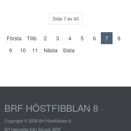
Sida 7 av 43
Första
Tillb
2
3
4
5
6
7
8
9
10
11
Nästa
Sista
BRF HÖSTFIBBLAN 8
Copyright © 2026 Brf Höstfibblan 8.
Brf Hemsida
från Simply BRF